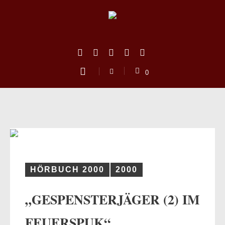
0
HÖRBUCH 2000
2000
„GESPENSTERJÄGER (2) IM
us
FEUERSPUK“