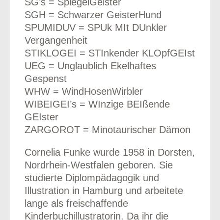
SG’s = SpiegelGeister
SGH = Schwarzer GeisterHund
SPUMIDUV = SPUk MIt DUnkler
Vergangenheit
STIKLOGEI = STInkender KLOpfGEIst
UEG = Unglaublich Ekelhaftes
Gespenst
WHW = WindHosenWirbler
WIBEIGEI’s = WInzige BEIßende
GEIster
ZARGOROT = Minotaurischer Dämon
Cornelia Funke wurde 1958 in Dorsten,
Nordrhein-Westfalen geboren. Sie
studierte Diplompädagogik und
Illustration in Hamburg und arbeitete
lange als freischaffende
Kinderbuchillustratorin. Da ihr die