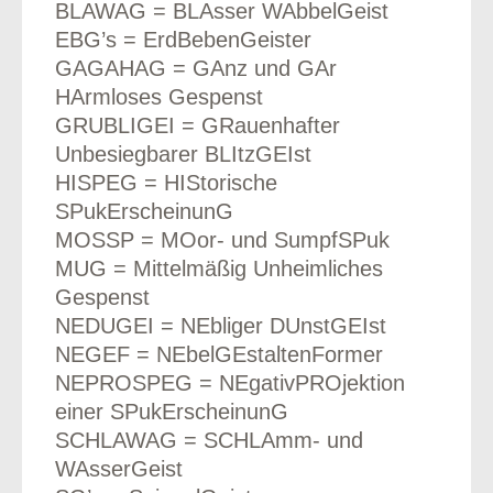
BLAWAG = BLAsser WAbbelGeist
EBG’s = ErdBebenGeister
GAGAHAG = GAnz und GAr
HArmloses Gespenst
GRUBLIGEI = GRauenhafter
Unbesiegbarer BLItzGEIst
HISPEG = HIStorische
SPukErscheinunG
MOSSP = MOor- und SumpfSPuk
MUG = Mittelmäßig Unheimliches
Gespenst
NEDUGEI = NEbliger DUnstGEIst
NEGEF = NEbelGEstaltenFormer
NEPROSPEG = NEgativPROjektion
einer SPukErscheinunG
SCHLAWAG = SCHLAmm- und
WAsserGeist