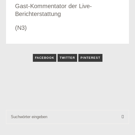
Gast-Kommentator der Live-
Berichterstattung
(N3)
odus
FACEBOOK
TWITTER
PINTEREST
dus