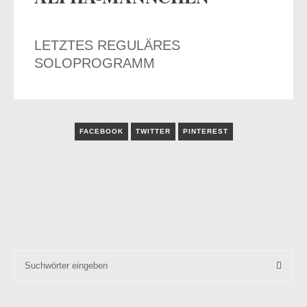
LETZTES REGULÄRES
SOLOPROGRAMM
odus
FACEBOOK
TWITTER
PINTEREST
dus