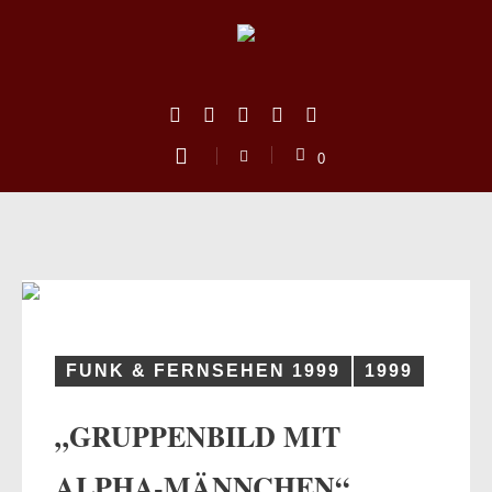
0
FUNK & FERNSEHEN 1999
1999
„GRUPPENBILD MIT
us
ALPHA-MÄNNCHEN“