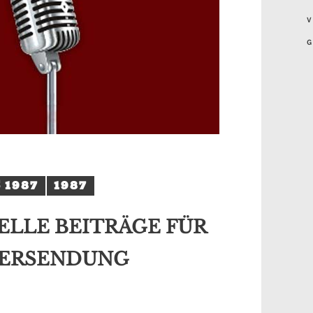
V
G
 1987
1987
LLE BEITRÄGE FÜR
TERSENDUNG