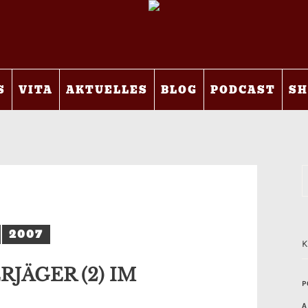
S
VITA
AKTUELLES
BLOG
PODCAST
SH
2007
JÄGER (2) IM
P
A