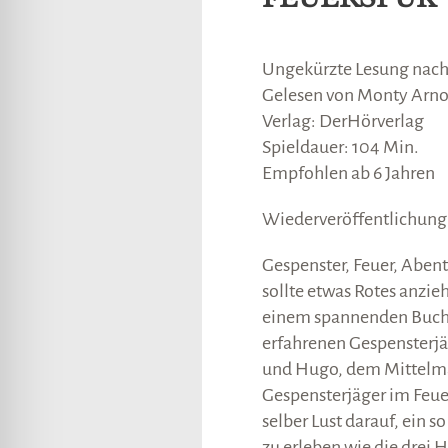
lssicheres Profil
Ungekürzte Lesung nach
-freundlicher Modus
Gelesen von Monty Arno
Verlag: DerHörverlag
Spieldauer: 104 Min.
den-Modus
Empfohlen ab 6 Jahren
Wiederveröffentlichung:
psie-sicherer Modus
Gespenster, Feuer, Abent
sollte etwas Rotes anzieh
einem spannenden Buch a
erfahrenen Gespenster
und Hugo, dem Mittelmä
Gespensterjäger im Feu
selber Lust darauf, ein 
zu erleben wie die drei 