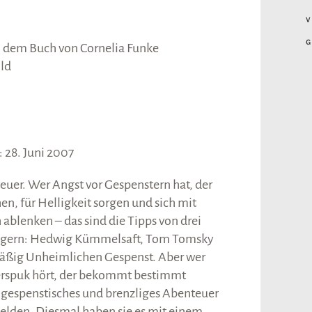
V
G
 dem Buch von Cornelia Funke
ld
 28. Juni 2007
euer. Wer Angst vor Gespenstern hat, der
en, für Helligkeit sorgen und sich mit
blenken – das sind die Tipps von drei
jägern: Hedwig Kümmelsaft, Tom Tomsky
ßig Unheimlichen Gespenst. Aber wer
erspuk hört, der bekommt bestimmt
so gespenstisches und brenzliges Abenteuer
Helden. Diesmal haben sie es mit einem