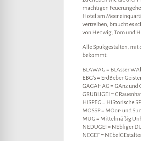
mächtigen Feuerungeheu
Hotel am Meer einquarti
vertreiben, braucht es s
von Hedwig, Tom und H
Alle Spukgestalten, mit 
bekommt:
BLAWAG = BLAsser WAb
EBG’s = ErdBebenGeiste
GAGAHAG = GAnz und G
GRUBLIGEI = GRauenhaft
HISPEG = HIStorische S
MOSSP = MOor- und Su
MUG = Mittelmäßig Unh
NEDUGEI = NEbliger DU
NEGEF = NEbelGEstalte