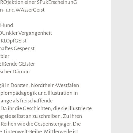
Ojektion einer SPukErscheinunG
 und WAsserGeist
erHund
Unkler Vergangenheit
 KLOpfGEIst
haftes Gespenst
bler
EIßende GEIster
scher Dämon
58 in Dorsten, Nordrhein-Westfalen
iplompädagogik und Illustration in
ange als freischaffende
a ihr die Geschichten, die sie illustrierte,
g sie selbst an zu schreiben. Zu ihren
 Reihen wie die Gespensterjäger, Die
Tintenwelt-Reihe. Mittlerweile ist