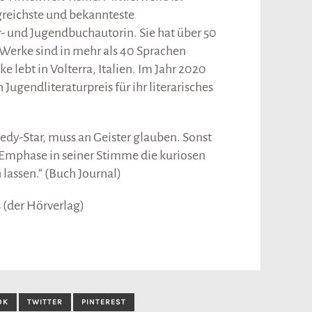
greichste und bekannteste
- und Jugendbuchautorin. Sie hat über 50
 Werke sind in mehr als 40 Sprachen
e lebt in Volterra, Italien. Im Jahr 2020
 Jugendliteraturpreis für ihr literarisches
dy-Star, muss an Geister glauben. Sonst
el Emphase in seiner Stimme die kuriosen
lassen.“ (Buch Journal)
 (der Hörverlag)
OK
TWITTER
PINTEREST