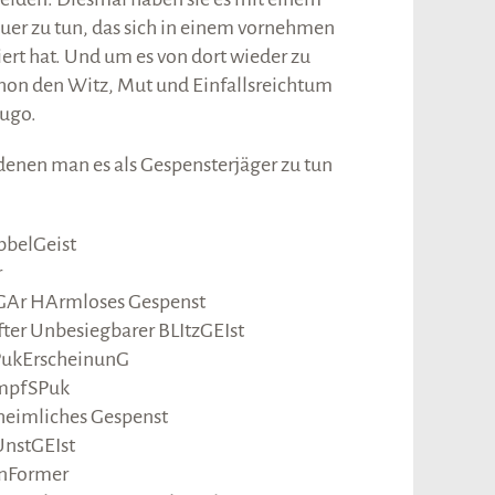
er zu tun, das sich in einem vornehmen
ert hat. Und um es von dort wieder zu
chon den Witz, Mut und Einfallsreichtum
ugo.
denen man es als Gespensterjäger zu tun
belGeist
r
Ar HArmloses Gespenst
er Unbesiegbarer BLItzGEIst
PukErscheinunG
mpfSPuk
eimliches Gespenst
nstGEIst
nFormer