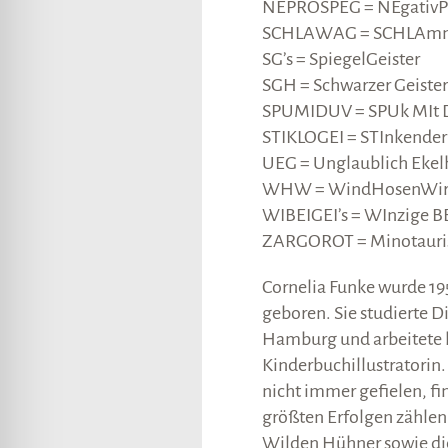
NEPROSPEG = NEgativPR
SCHLAWAG = SCHLAmm-
SG’s = SpiegelGeister
SGH = Schwarzer Geist
SPUMIDUV = SPUk MIt D
STIKLOGEI = STInkender
UEG = Unglaublich Ekel
WHW = WindHosenWir
WIBEIGEI’s = WInzige B
ZARGOROT = Minotauri
Cornelia Funke wurde 19
geboren. Sie studierte D
Hamburg und arbeitete l
Kinderbuchillustratorin. D
nicht immer gefielen, fin
größten Erfolgen zählen
Wilden Hühner sowie die 