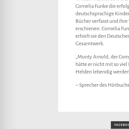
Cornelia Funke die erfol
deutschsprachige Kinder
Bücher verfasst und ihre
erschienen. Cornelia Funk
erhielt sie den Deutschen
Gesamtwerk.
„Monty Arnold, der Come
hätte er nicht mit so vi
Helden lebendig werden 
– Sprecher des Hörbuchs
FACEBO