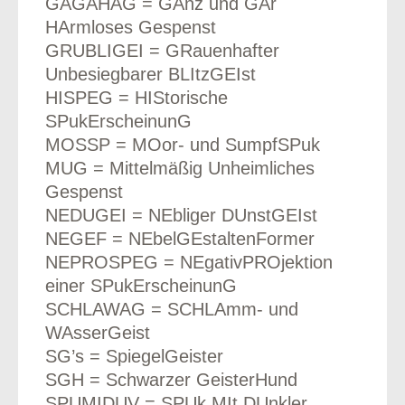
GAGAHAG = GAnz und GAr
HArmloses Gespenst
GRUBLIGEI = GRauenhafter
Unbesiegbarer BLItzGEIst
HISPEG = HIStorische
SPukErscheinunG
MOSSP = MOor- und SumpfSPuk
MUG = Mittelmäßig Unheimliches
Gespenst
NEDUGEI = NEbliger DUnstGEIst
NEGEF = NEbelGEstaltenFormer
NEPROSPEG = NEgativPROjektion
einer SPukErscheinunG
SCHLAWAG = SCHLAmm- und
WAsserGeist
SG’s = SpiegelGeister
SGH = Schwarzer GeisterHund
SPUMIDUV = SPUk MIt DUnkler